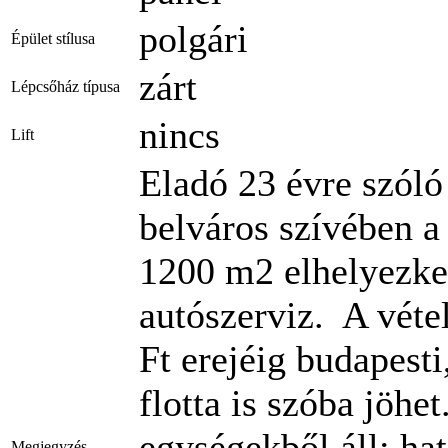
polgári
Épület stílusa
zárt
Lépcsőház típusa
nincs
Lift
Eladó 23 évre szóló 
belváros szívében a
1200 m2 elhelyezked
autószerviz. A vét
Ft erejéig budapesti
flotta is szóba jöhe
egységekből áll: hat
Megjegyzés