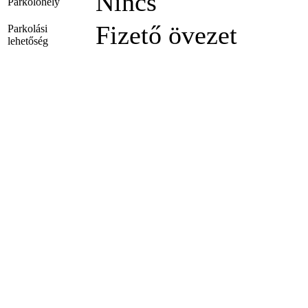
Nincs
Parkolóhely
Fizető övezet
Parkolási
lehetőség