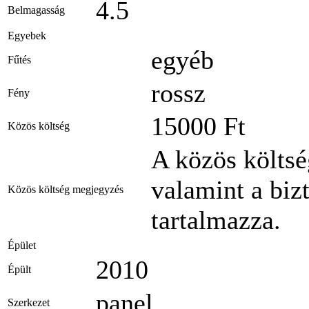
4.5
Belmagasság
Egyebek
egyéb
Fűtés
rossz
Fény
15000 Ft
Közös költség
A közös költség
valamint a bizt
Közös költség megjegyzés
tartalmazza.
Épület
2010
Épült
panel
Szerkezet