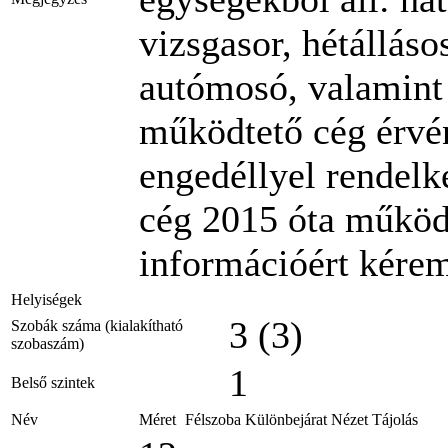
vizsgasor, hétálláso
autómosó, valamint
működtető cég érvé
engedéllyel rendelk
cég 2015 óta működi
információért kére
Helyiségek
3 (3)
Szobák száma (kialakítható
szobaszám)
1
Belső szintek
Név
Méret
Félszoba
Különbejárat
Nézet
Tájolás