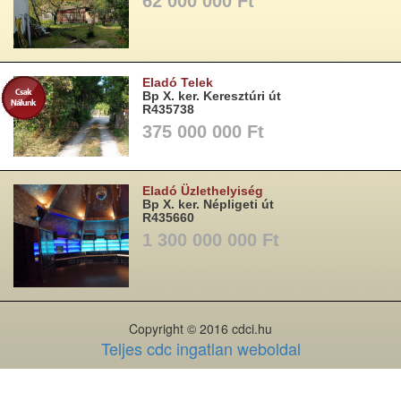
62 000 000 Ft
Eladó Telek
Bp X. ker. Keresztúri út
R435738
375 000 000 Ft
Eladó Üzlethelyiség
Bp X. ker. Népligeti út
R435660
1 300 000 000 Ft
Copyright © 2016 cdci.hu
Teljes cdc ingatlan weboldal