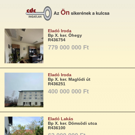
Ön
Az
sikerének a kulcsa
Eladó Iroda
Bp X. ker. Óhegy
R436754
779 000 000 Ft
Eladó Iroda
Bp X. ker. Maglódi út
R436251
400 000 000 Ft
Eladó Lakás
Bp X. ker. Dömsödi utca
R436100