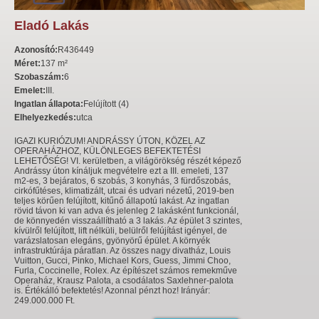
Eladó Lakás
Azonosító:
R436449
Méret:
137 m²
Szobaszám:
6
Emelet:
III.
Ingatlan állapota:
Felújított (4)
Elhelyezkedés:
utca
IGAZI KURIÓZUM! ANDRÁSSY ÚTON, KÖZEL AZ
OPERAHÁZHOZ, KÜLÖNLEGES BEFEKTETÉSI
LEHETŐSÉG! VI. kerületben, a világörökség részét képező
Andrássy úton kínáljuk megvételre ezt a III. emeleti, 137
m2-es, 3 bejáratos, 6 szobás, 3 konyhás, 3 fürdőszobás,
cirkófűtéses, klimatizált, utcai és udvari nézetű, 2019-ben
teljes körűen felújított, kitűnő állapotú lakást. Az ingatlan
rövid távon ki van adva és jelenleg 2 lakásként funkcionál,
de könnyedén visszaállítható a 3 lakás. Az épület 3 szintes,
kívülről felújított, lift nélküli, belülről felújítást igényel, de
varázslatosan elegáns, gyönyörű épület. A környék
infrastruktúrája páratlan. Az összes nagy divatház, Louis
Vuitton, Gucci, Pinko, Michael Kors, Guess, Jimmi Choo,
Furla, Coccinelle, Rolex. Az építészet számos remekműve
Operaház, Krausz Palota, a csodálatos Saxlehner-palota
is. Értékálló befektetés! Azonnal pénzt hoz! Irányár:
249.000.000 Ft.