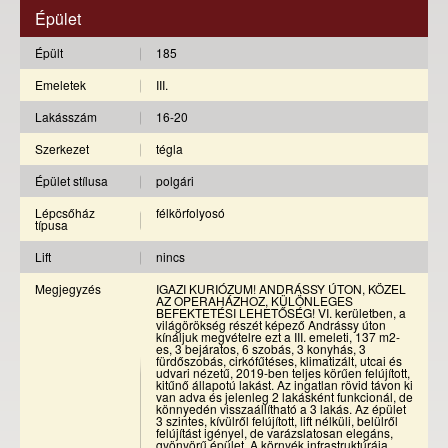
Épület
Épült
185
Emeletek
III.
Lakásszám
16-20
Szerkezet
tégla
Épület stílusa
polgári
Lépcsőház
félkörfolyosó
típusa
Lift
nincs
Megjegyzés
IGAZI KURIÓZUM! ANDRÁSSY ÚTON, KÖZEL
AZ OPERAHÁZHOZ, KÜLÖNLEGES
BEFEKTETÉSI LEHETŐSÉG! VI. kerületben, a
világörökség részét képező Andrássy úton
kínáljuk megvételre ezt a III. emeleti, 137 m2-
es, 3 bejáratos, 6 szobás, 3 konyhás, 3
fürdőszobás, cirkófűtéses, klimatizált, utcai és
udvari nézetű, 2019-ben teljes körűen felújított,
kitűnő állapotú lakást. Az ingatlan rövid távon ki
van adva és jelenleg 2 lakásként funkcionál, de
könnyedén visszaállítható a 3 lakás. Az épület
3 szintes, kívülről felújított, lift nélküli, belülről
felújítást igényel, de varázslatosan elegáns,
gyönyörű épület. A környék infrastruktúrája