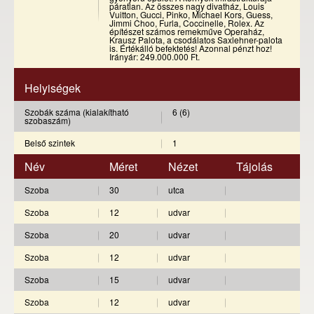
páratlan. Az összes nagy divatház, Louis
Vuitton, Gucci, Pinko, Michael Kors, Guess,
Jimmi Choo, Furla, Coccinelle, Rolex. Az
építészet számos remekműve Operaház,
Krausz Palota, a csodálatos Saxlehner-palota
is. Értékálló befektetés! Azonnal pénzt hoz!
Irányár: 249.000.000 Ft.
Helyiségek
Szobák száma (kialakítható
6 (6)
szobaszám)
Belső szintek
1
Név
Méret
Nézet
Tájolás
Szoba
30
utca
Szoba
12
udvar
Szoba
20
udvar
Szoba
12
udvar
Szoba
15
udvar
Szoba
12
udvar