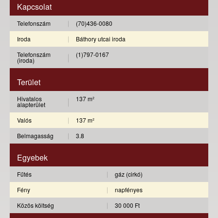
Kapcsolat
Telefonszám
(70)436-0080
Iroda
Báthory utcai iroda
Telefonszám
(1)797-0167
(iroda)
Terület
Hivatalos
137 m²
alapterület
Valós
137 m²
Belmagasság
3.8
Egyebek
Fűtés
gáz (cirkó)
Fény
napfényes
Közös költség
30 000 Ft