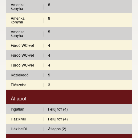
Amerikai
8
konyha
Amerikai
8
konyha
Amerikai
5
konyha
Fürdő WC-vel
4
Fürdő WC-vel
4
Fürdő WC-vel
4
Közlekedő
5
Előszoba
3
Állapot
Ingatlan
Felújított (4)
Ház kívül
Felújított (4)
Ház belül
Átlagos (2)