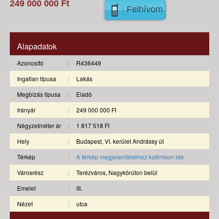
249 000 000 Ft
Felhívom
Alapadatok
Azonosító
R436449
Ingatlan típusa
Lakás
Megbízás típusa
Eladó
Irányár
249 000 000 Ft
Négyzetméter ár
1 817 518 Ft
Hely
Budapest, VI. kerület Andrássy út
Térkép
A térkép megjelenítéséhez kattintson ide
Városrész
Terézváros, Nagykörúton belül
Emelet
III.
Nézet
utca