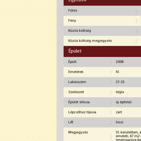
Egyebek
Fűtés
Fény
Közös költség
Közös költség megjegyzés
Épület
Épült
2008
Emeletek
IV.
Lakásszám
21-25
Szerkezet
tégla
Épület stílusa
új építésű
Lépcsőház típusa
zárt
Lift
hívó
Megjegyzés
VI. kerületben, 
emeleti, 47 m2
teremgarázs-beá