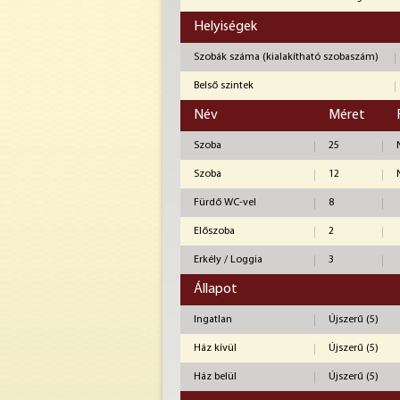
Helyiségek
Szobák száma (kialakítható szobaszám)
Belső szintek
Név
Méret
Szoba
25
Szoba
12
Fürdő WC-vel
8
Előszoba
2
Erkély / Loggia
3
Állapot
Ingatlan
Újszerű (5)
Ház kívül
Újszerű (5)
Ház belül
Újszerű (5)