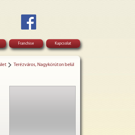
Franchise
Kapcsolat
ület
Terézváros, Nagykörúton belül