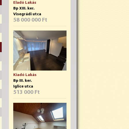
Eladó Lakás
Bp XIII. ker.
Visegrádi utca
58 000 000 Ft
Kiadó Lakás
Bp III. ker.
Iglice utca
513 000 Ft