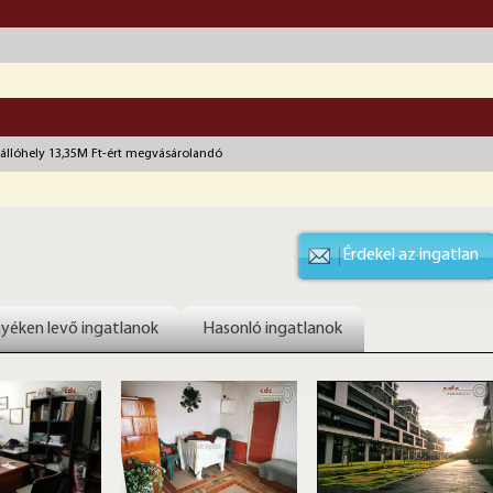
állóhely 13,35M Ft-ért megvásárolandó
Érdekel az ingatlan
yéken levő ingatlanok
Hasonló ingatlanok