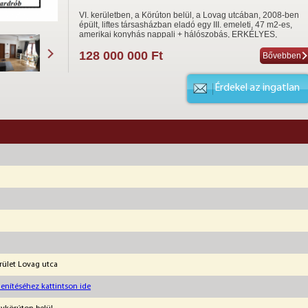
VI. kerületben, a Körúton belül, a Lovag utcában, 2008-ben
épült, liftes társasházban eladó egy III. emeleti, 47 m2-es,
amerikai konyhás nappali + hálószobás, ERKÉLYES,
ÚJSZERŰ lakás. Az ingatlanhoz teremgarázs-beállóhely 17 
Ft-ért megvásárolandó. Irányár:128.000.000 Ft.
128 000 000 Ft
Bővebben
Érdekel az ingatlan
erület Lovag utca
enítéséhez kattintson ide