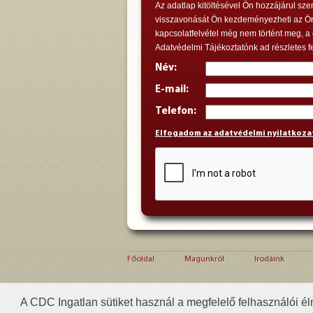
Az adatlap kitöltésével Ön hozzájárul sze
visszavonását Ön kezdeményezheti az Önne
kapcsolatfelvétel még nem történt meg, a
Adatvédelmi Tájékoztatónk ad részletes fe
Név:
E-mail:
Telefon:
Elfogadom az adatvédelmi nyilatkoza
Főoldal
Magunkról
Irodáink
A franchise, illetve alfranchise partnerek (az egye
A CDC Ingatlan sütiket használ a megfelelő felhasználói él
el tevékenységük során. A franchise és alfranchise 