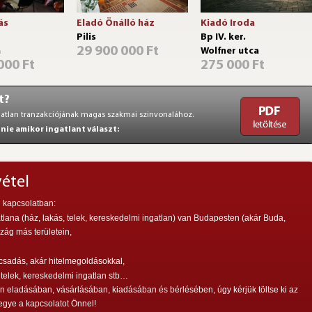
ás
Eladó Önálló ház
Kiadó Iroda
Pilis
Bp IV. ker.
29 900 000 Ft
a
Wolfner utca
000 Ft
275 000 Ft
t?
gatlan tranzakciójának magas szakmai szinvonalához.
lnie amikor ingatlant választ:
vétel
l kapcsolatban:
tlana (ház, lakás, telek, kereskedelmi ingatlan) van Budapesten (akár Buda,
zág más területein,
csadás, akár hitelmegoldásokkal,
 telek, kereskedelmi ingatlan stb…
 eladásában, vásárlásában, kiadásában és bérlésében, úgy kérjük töltse ki az
egye a kapcsolatot Önnel!