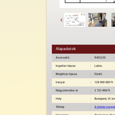
Alapadatok
Azonosító
R435230
Ingatlan típusa
Lakás
Megbízás típusa
Eladó
Irányár
128 000 000 Ft
Négyzetméter ár
2 723 404 Ft
Hely
Budapest, VI. k
Térkép
A térkép megjel