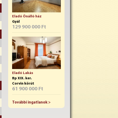
Eladó Önálló ház
Gyál
129 900 000 Ft
Eladó Lakás
Bp XIX. ker.
Corvin körút
61 900 000 Ft
További ingatlanok >