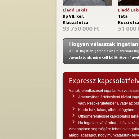
Eladó Lakás
Eladó Lak
Bp VII. ker.
Tata
Klauzál utca
Kocsi utc
93 750 000 Ft
51 000 
Hogyan válasszak ingatlan
A CDC Ingatlan garancia az Ön számára in
Javaslatunk, mire kell különösen figye
Expressz kapcsolatfel
Várjuk jelentkezését ingatlanközvetítésse
Amennyiben értékesíteni kívánt inga
vagy Pest kerületeiben), vagy az ors
Kiadó ház, lakás, albérlet ügyben,
Otthonteremtéssel kapcsolatos taná
Ha ingatlant vásárolna – ház, lakás,
Amennyiben segítségére lehetünk ingatlan
alábbi adatlapot, hogy munkatársunk felv