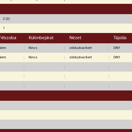
2 (2)
1
Félszoba
Különbejárat
Nézet
Tájolás
Nem
Nincs
zöldudvar/kert
DNY
Nem
Nincs
zöldudvar/kert
DNY