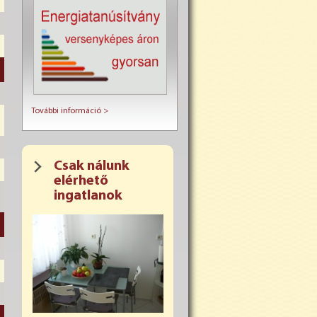
További információ >
Csak nálunk
elérhető
ingatlanok