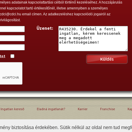
mélyes adatainak kapcsolattartási célból történő kezeléséhez. A hozzájárulás
l kapcsolatot tartó értékesítőnél, illetve amennyiben a személyes
 cdci@cdci.hu email címen. Az adatkezeléshez kapcsolódó jogairól az
lvilágosítást.
Üzenet:
tot
Ingatlan kereső
Eladná ingatlanát?
Karrier
Franchise
Ka
s irodák, és az irodák munkatársai) nem a franchise hálózat, vagy annak működtetője (cd
mény biztosítása érdekében. Sütik nélkül az oldal nem tud megf
partnerek tevékenysége (ingatlanközvetítői tevékenység) nem jogosítja, és nem kötelezi