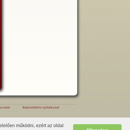
pcsolat
Adatvédelmi nyilatkozat
c studio kft.) nevében, vagy képvis eletében járnak
elelően működni, ezért az oldal
 a cdc studio kft –t, és nem hoz létre jogviszonyt
Elfogadom