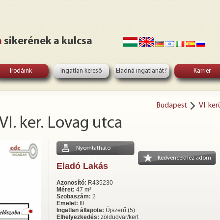
n
sikerének a kulcsa
Irodáink
Ingatlan kereső
Eladná ingatlanát?
Karrier
Budapest
VI. ker
VI. ker. Lovag utca
Nyomtatható
változat
Kedvencekhez adom
Eladó Lakás
Azonosító:
R435230
Méret:
47 m²
Szobaszám:
2
Emelet:
III.
Ingatlan állapota:
Újszerű (5)
Elhelyezkedés:
zöldudvar/kert