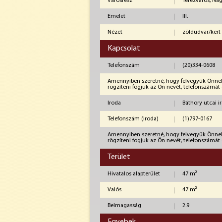
Városrész
Terézváros, Na
Emelet
III.
Nézet
zöldudvar/kert
Kapcsolat
Telefonszám
(20)334-0608
Amennyiben szeretné, hogy felvegyük Önnel a
rögzíteni fogjuk az Ön nevét, telefonszámát 
Iroda
Báthory utcai i
Telefonszám (iroda)
(1)797-0167
Amennyiben szeretné, hogy felvegyük Önnel a
rögzíteni fogjuk az Ön nevét, telefonszámát 
Terület
Hivatalos alapterület
47 m²
Valós
47 m²
Belmagasság
2.9