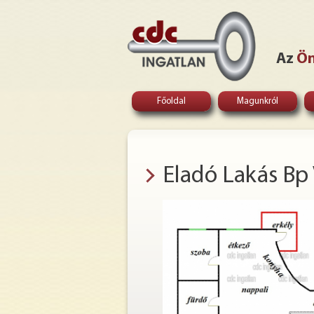
Az
Ö
Főoldal
Magunkról
Eladó Lakás Bp 