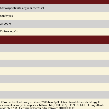
házközponti fűtés egyedi méréssel
napfényes
25 000 Ft
fűtéssel együtt
a Körúton belül, a Lovag utcában, 2008-ben épült, liftes társasházban eladó egy III.
-es, amerikai konyhás nappali + hálószobás, ERKÉLYES, ÚJSZERŰ lakás. Az ingatlanhoz
llóhely 17 M Ft-ért megvásárolandó. Irányár:128.000.000 Ft.