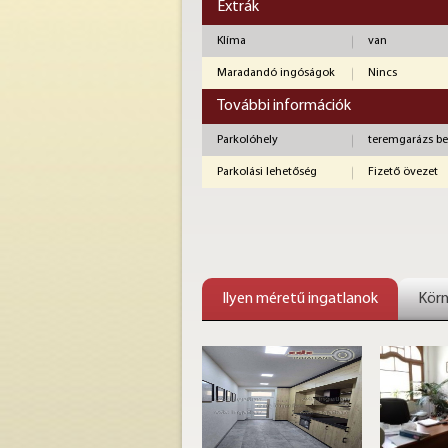
Extrák
Klíma
van
Maradandó ingóságok
Nincs
További információk
Parkolóhely
teremgarázs be
Parkolási lehetőség
Fizető övezet
Ilyen méretű ingatlanok
Körn